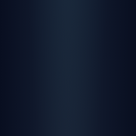
平台技术与服务能力
平台构建了一套高可用的全终端直播服务架构，集成智能风
控、秒级加载、多节点加速等核心技术，确保不同区域用户
都能流畅体验体育赛事。 同时，K1体育提供全天候客服支
持与数据同步，致力于打造值得信赖的观赛首选平台。
即时动态
K1体育聚焦体育热点，覆盖K1体育官网最新动态、比分更新和赛事