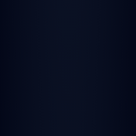
权威荣誉认证
K1体育 坚持以安全规范为基石，获得多项国际标准认证，保
障平台稳定与用户信任。
ISO 27001 国际信息安全认证