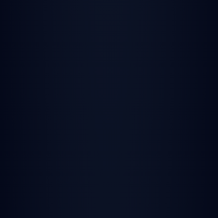
以技术创新为驱动
融合实时数据处理与前沿 AI 模型，提升直播服务的智能化
水平。
以行业责任为导向
遵循数据安全与行业法规标准，为用户构建透明且可持续的
数字生态。