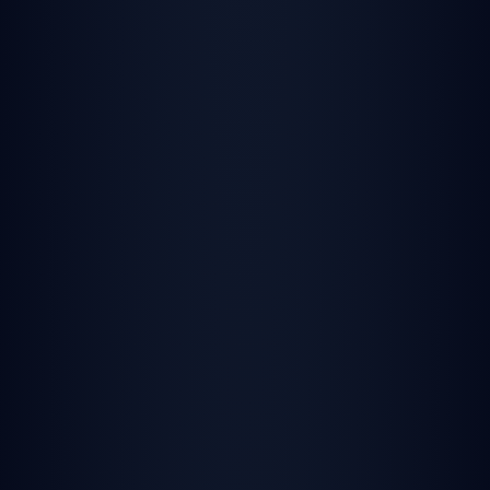
全球访问覆盖
目前已覆盖
180+
国家与地区，亚洲、欧洲及美洲地区
的访问量持续攀升。
东南亚活跃增长率：
+23%
欧洲赛事覆盖率：
98%
平均访问时长：
7.6 分钟
用户行为洞察
借助K1体育提供的智能数据系统，平台得以实时分析
用户行为轨迹，优化内容推荐效率。
回访用户比例：
62%