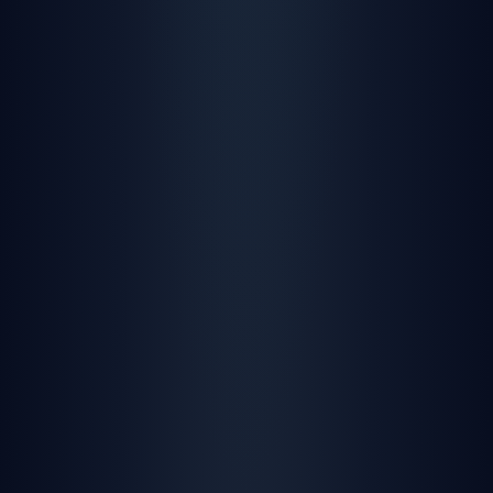
走向
新手上路 · 常见问题流程解答
从注册到观看赛事，常见使用疑问一次解答，助你快速上手 K1
体育 体育直播平台。
1
如何注册成为平台用户？
请点击首页右上角“注册”按钮，填写手机号、验证码与登
录密码即可完成注册。注册成功后，即可开启完整体育赛
事直播体验。
2