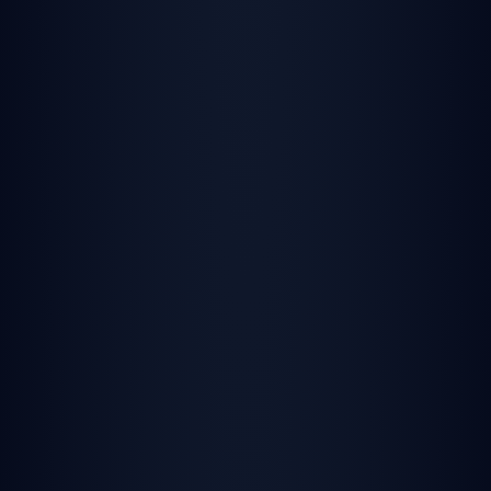
安全核心
数据加密
行为审计
字段加密、权限分级、
关键操作日志、行为追
存储隔离
踪、风险溯源支持
多维度平台运营数据
多角度整合访问、活跃度与交互表现，K1体育官网通过数据
还原真实的用户使用路径与平台能力。