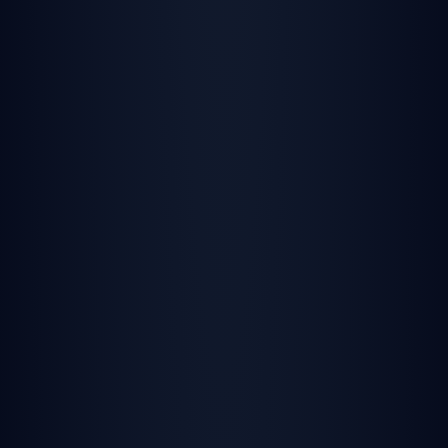
永不中断
K1体育网络化安全体系
结合K1体育官网平台架构，实现用户与数据全链路防护，构
建系统级安全网。
身份验证
网络防护
多因子登录、行为识
WAF规则、异常流量识
别、设备绑定
别、服务稳定性保障