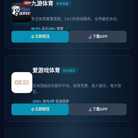
关于K1体育
K1体育是专注于体育赛事直播与互动体验的创新平台，致力于为